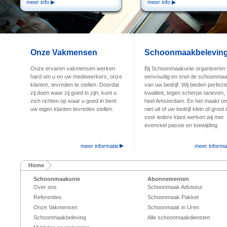
meer info
meer info
Onze Vakmensen
Schoonmaakbelevin
Onze ervaren vakmensen werken
Bij Schoonmaakunie organiseren 
hard om u en uw medewerkers, onze
eenvoudig en snel de schoonma
klanten, tevreden te stellen. Doordat
van uw bedrijf. Wij bieden perfect
zij doen waar zij goed in zijn, kunt u
kwaliteit, tegen scherpe tarieven, 
zich richten op waar u goed in bent:
heel Amsterdam. En het maakt o
uw eigen klanten tevreden stellen.
niet uit of uw bedrijf klein of groot i
voor iedere klant werken wij met
evenveel passie en toewijding.
meer informatie
meer informa
Home
Schoonmaakunie
Abonnementen
Over ons
Schoonmaak Adviseur
Referenties
Schoonmaak Pakket
Onze Vakmensen
Schoonmaak in Uren
Schoonmaakbeleving
Alle schoonmaakdiensten